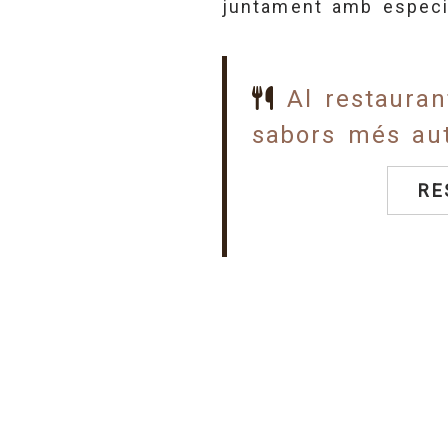
juntament amb especia
Al restauran
sabors més aut
RE