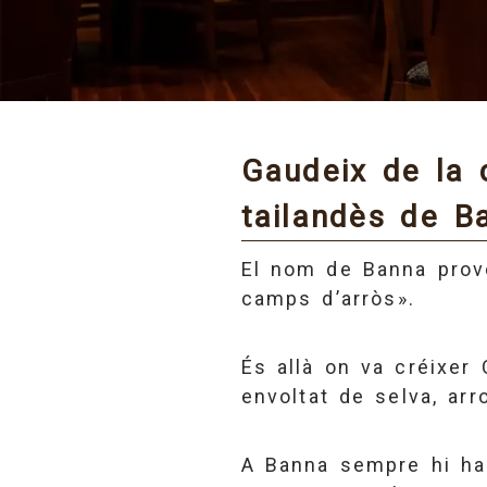
Gaudeix de la 
tailandès de B
El nom de Banna prové
camps d’arròs».
És allà on va créixer
envoltat de selva, arro
A Banna sempre hi ha 