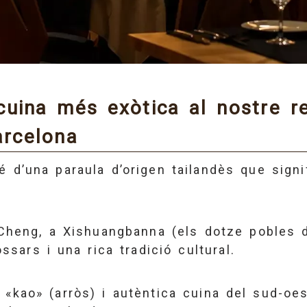
cuina més exòtica al nostre r
arcelona
 d’una paraula d’origen tailandès que signi
 Cheng, a Xishuangbanna (els dotze pobles d
ssars i una rica tradició cultural.
«kao» (arròs) i autèntica cuina del sud-oes