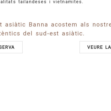
litats tailandeses i vietnamites.
t asiàtic Banna acostem als nostre
èntics del sud-est asiàtic.
SERVA
VEURE L