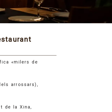
estaurant
fica «milers de
els arrossars),
t de la Xina,